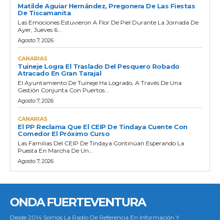
Matilde Aguiar Hernández, Pregonera De Las Fiestas
De Tiscamanita
Las Emociones Estuvieron A Flor De Piel Durante La Jornada De
Ayer, Jueves 6...
Agosto 7, 2026
CANARIAS
Tuineje Logra El Traslado Del Pesquero Robado
Atracado En Gran Tarajal
El Ayuntamiento De Tuineje Ha Logrado, A Través De Una
Gestión Conjunta Con Puertos...
Agosto 7, 2026
CANARIAS
El PP Reclama Que El CEIP De Tindaya Cuente Con
Comedor El Próximo Curso
Las Familias Del CEIP De Tindaya Continúan Esperando La
Puesta En Marcha De Un...
Agosto 7, 2026
ONDA FUERTEVENTURA
Desde 2014 Somos La Radio De Referencia En Información Y