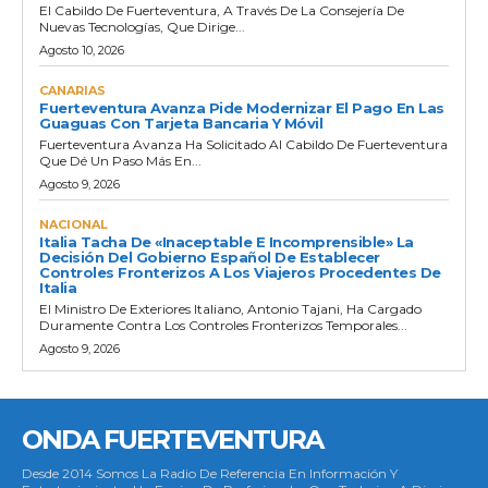
El Cabildo De Fuerteventura, A Través De La Consejería De
Nuevas Tecnologías, Que Dirige...
Agosto 10, 2026
CANARIAS
Fuerteventura Avanza Pide Modernizar El Pago En Las
Guaguas Con Tarjeta Bancaria Y Móvil
Fuerteventura Avanza Ha Solicitado Al Cabildo De Fuerteventura
Que Dé Un Paso Más En...
Agosto 9, 2026
NACIONAL
Italia Tacha De «inaceptable E Incomprensible» La
Decisión Del Gobierno Español De Establecer
Controles Fronterizos A Los Viajeros Procedentes De
Italia
El Ministro De Exteriores Italiano, Antonio Tajani, Ha Cargado
Duramente Contra Los Controles Fronterizos Temporales...
Agosto 9, 2026
ONDA FUERTEVENTURA
Desde 2014 Somos La Radio De Referencia En Información Y