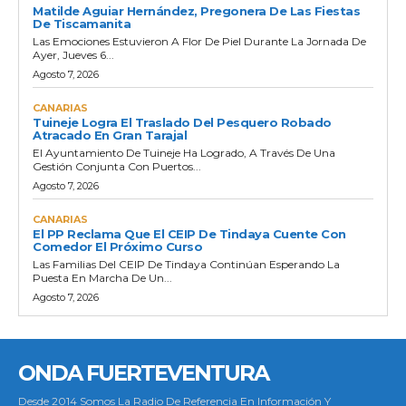
Matilde Aguiar Hernández, Pregonera De Las Fiestas
De Tiscamanita
Las Emociones Estuvieron A Flor De Piel Durante La Jornada De
Ayer, Jueves 6...
Agosto 7, 2026
CANARIAS
Tuineje Logra El Traslado Del Pesquero Robado
Atracado En Gran Tarajal
El Ayuntamiento De Tuineje Ha Logrado, A Través De Una
Gestión Conjunta Con Puertos...
Agosto 7, 2026
CANARIAS
El PP Reclama Que El CEIP De Tindaya Cuente Con
Comedor El Próximo Curso
Las Familias Del CEIP De Tindaya Continúan Esperando La
Puesta En Marcha De Un...
Agosto 7, 2026
ONDA FUERTEVENTURA
Desde 2014 Somos La Radio De Referencia En Información Y