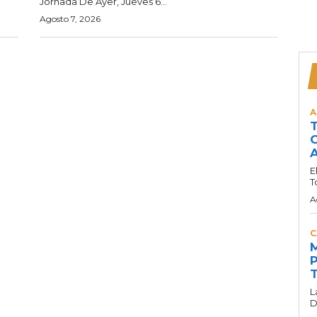
Jornada De Ayer, Jueves 6...
Agosto 7, 2026
A
T
C
A
E
T
A
C
M
P
T
L
D