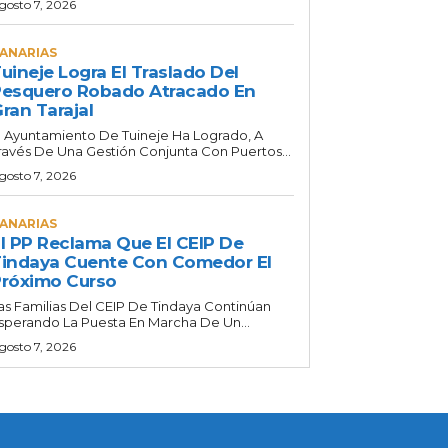
gosto 7, 2026
ANARIAS
uineje Logra El Traslado Del
esquero Robado Atracado En
ran Tarajal
l Ayuntamiento De Tuineje Ha Logrado, A
ravés De Una Gestión Conjunta Con Puertos...
gosto 7, 2026
ANARIAS
l PP Reclama Que El CEIP De
indaya Cuente Con Comedor El
róximo Curso
as Familias Del CEIP De Tindaya Continúan
sperando La Puesta En Marcha De Un...
gosto 7, 2026