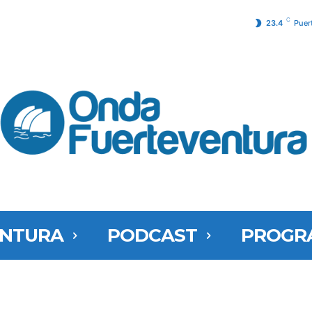
C
23.4
Puer
ENTURA
PODCAST
PROGR