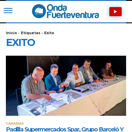
Inicio
Etiquetas
Exito
EXITO
CANARIAS
Padilla Supermercados Spar, Grupo Barceló Y