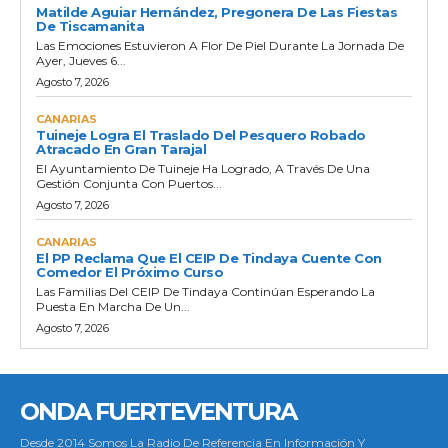
Matilde Aguiar Hernández, Pregonera De Las Fiestas
De Tiscamanita
Las Emociones Estuvieron A Flor De Piel Durante La Jornada De
Ayer, Jueves 6...
Agosto 7, 2026
CANARIAS
Tuineje Logra El Traslado Del Pesquero Robado
Atracado En Gran Tarajal
El Ayuntamiento De Tuineje Ha Logrado, A Través De Una
Gestión Conjunta Con Puertos...
Agosto 7, 2026
CANARIAS
El PP Reclama Que El CEIP De Tindaya Cuente Con
Comedor El Próximo Curso
Las Familias Del CEIP De Tindaya Continúan Esperando La
Puesta En Marcha De Un...
Agosto 7, 2026
ONDA FUERTEVENTURA
Desde 2014 Somos La Radio De Referencia En Información Y