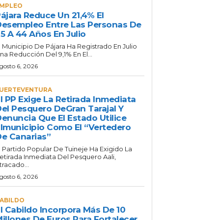
MPLEO
ájara Reduce Un 21,4% El
esempleo Entre Las Personas De
5 A 44 Años En Julio
l Municipio De Pájara Ha Registrado En Julio
na Reducción Del 9,1% En El...
gosto 6, 2026
UERTEVENTURA
l PP Exige La Retirada Inmediata
el Pesquero DeGran Tarajal Y
enuncia Que El Estado Utilice
lmunicipio Como El “vertedero
e Canarias”
l Partido Popular De Tuineje Ha Exigido La
etirada Inmediata Del Pesquero Aali,
tracado...
gosto 6, 2026
ABILDO
l Cabildo Incorpora Más De 10
illones De Euros Para Fortalecer