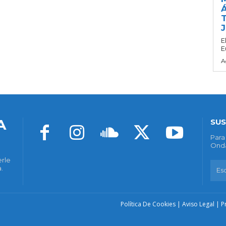
Á
T
E
E
A
A
SUS
Para
Onda
erle
.
Política De Cookies
|
Aviso Legal
|
P