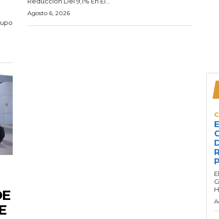
Reducción Del 9,1% En El...
Agosto 6, 2026
rupo
C
E
C
D
R
P
E
G
H
DE
A
E