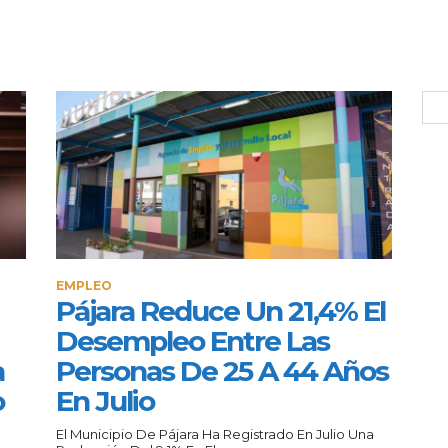
EMPLEO
Pájara Reduce Un 21,4% El
Desempleo Entre Las
a
Personas De 25 A 44 Años
o
En Julio
El Municipio De Pájara Ha Registrado En Julio Una