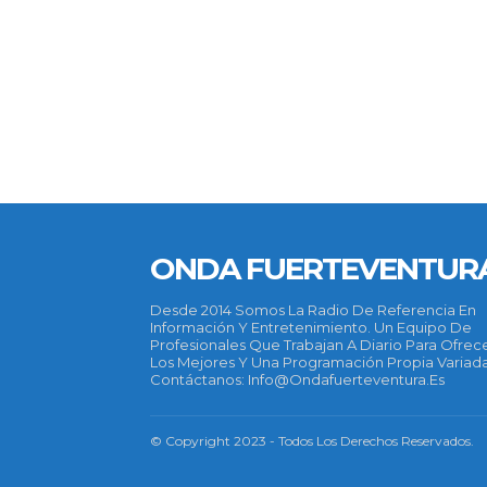
ONDA FUERTEVENTUR
Desde 2014 Somos La Radio De Referencia En
Información Y Entretenimiento. Un Equipo De
Profesionales Que Trabajan A Diario Para Ofrec
Los Mejores Y Una Programación Propia Variada
Contáctanos: Info@ondafuerteventura.es
© Copyright 2023 - Todos Los Derechos Reservados.