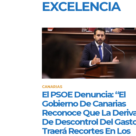
EXCELENCIA
CANARIAS
El PSOE Denuncia: “El
Gobierno De Canarias
Reconoce Que La Deriv
De Descontrol Del Gast
Traerá Recortes En Los