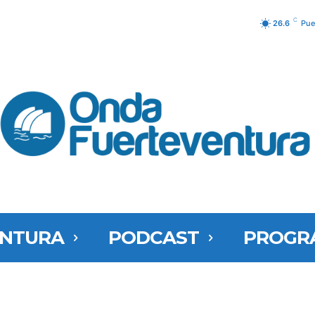
C
26.6
Pue
ENTURA
PODCAST
PROGR