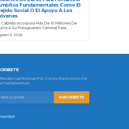
mbitos Fundamentales Como El
ejido Social O El Apoyo A Los
Jóvenes
l Cabildo Incorpora Más De 10 Millones De
uros A Su Presupuesto General Para...
gosto 6, 2026
CRIBETE
 Recibir Las Noticias Por Correo Electrónico De
 Fuerteventura.
SUSCRIBETE
rivacidad