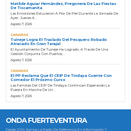
Matilde Aguiar Hernández, Pregonera De Las Fiestas
De Tiscamanita
Las Emociones Estuvieron A Flor De Piel Durante La Jornada De
Ayer, Jueves 6...
Agosto 7, 2026
CANARIAS
Tuineje Logra El Traslado Del Pesquero Robado
Atracado En Gran Tarajal
El Ayuntamiento De Tuineje Ha Logrado, A Través De Una
Gestión Conjunta Con Puertos...
Agosto 7, 2026
CANARIAS
El PP Reclama Que El CEIP De Tindaya Cuente Con
Comedor El Próximo Curso
Las Familias Del CEIP De Tindaya Continúan Esperando La
Puesta En Marcha De Un...
Agosto 7, 2026
ONDA FUERTEVENTURA
Desde 2014 Somos La Radio De Referencia En Información Y