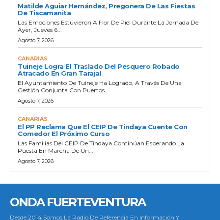
Matilde Aguiar Hernández, Pregonera De Las Fiestas
De Tiscamanita
Las Emociones Estuvieron A Flor De Piel Durante La Jornada De
Ayer, Jueves 6...
Agosto 7, 2026
CANARIAS
Tuineje Logra El Traslado Del Pesquero Robado
Atracado En Gran Tarajal
El Ayuntamiento De Tuineje Ha Logrado, A Través De Una
Gestión Conjunta Con Puertos...
Agosto 7, 2026
CANARIAS
El PP Reclama Que El CEIP De Tindaya Cuente Con
Comedor El Próximo Curso
Las Familias Del CEIP De Tindaya Continúan Esperando La
Puesta En Marcha De Un...
Agosto 7, 2026
ONDA FUERTEVENTURA
Desde 2014 Somos La Radio De Referencia En Información Y