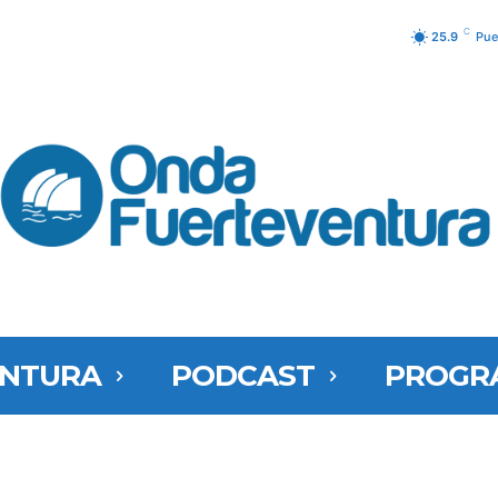
C
25.9
Pue
ENTURA
PODCAST
PROGR