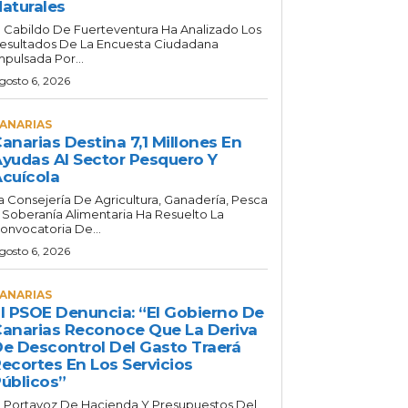
aturales
l Cabildo De Fuerteventura Ha Analizado Los
esultados De La Encuesta Ciudadana
mpulsada Por...
gosto 6, 2026
ANARIAS
anarias Destina 7,1 Millones En
yudas Al Sector Pesquero Y
cuícola
a Consejería De Agricultura, Ganadería, Pesca
 Soberanía Alimentaria Ha Resuelto La
onvocatoria De...
gosto 6, 2026
ANARIAS
l PSOE Denuncia: “El Gobierno De
anarias Reconoce Que La Deriva
e Descontrol Del Gasto Traerá
ecortes En Los Servicios
úblicos”
l Portavoz De Hacienda Y Presupuestos Del