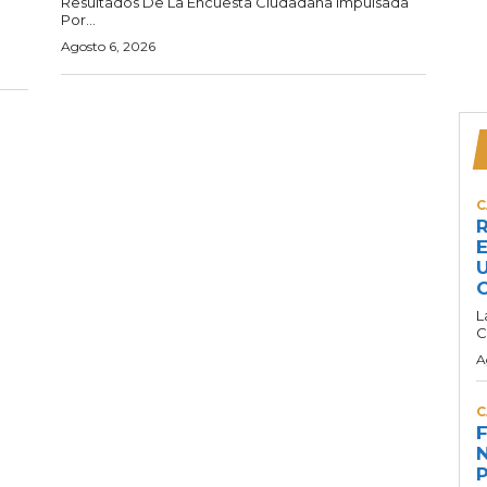
Resultados De La Encuesta Ciudadana Impulsada
Por...
Agosto 6, 2026
C
R
E
U
C
L
C
A
C
F
N
P