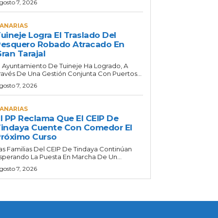
gosto 7, 2026
ANARIAS
uineje Logra El Traslado Del
esquero Robado Atracado En
ran Tarajal
l Ayuntamiento De Tuineje Ha Logrado, A
ravés De Una Gestión Conjunta Con Puertos...
gosto 7, 2026
ANARIAS
l PP Reclama Que El CEIP De
indaya Cuente Con Comedor El
róximo Curso
as Familias Del CEIP De Tindaya Continúan
sperando La Puesta En Marcha De Un...
gosto 7, 2026