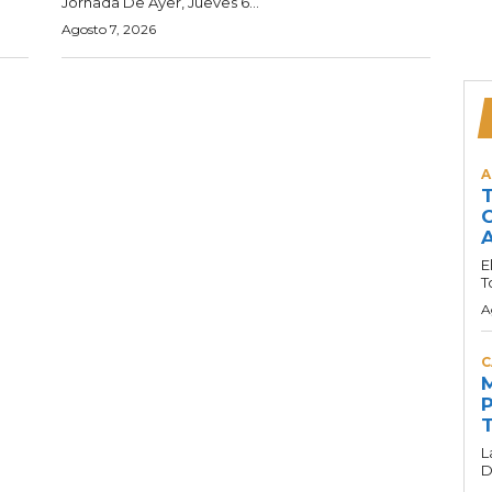
Jornada De Ayer, Jueves 6...
Agosto 7, 2026
A
T
C
A
E
T
A
C
M
P
T
L
D