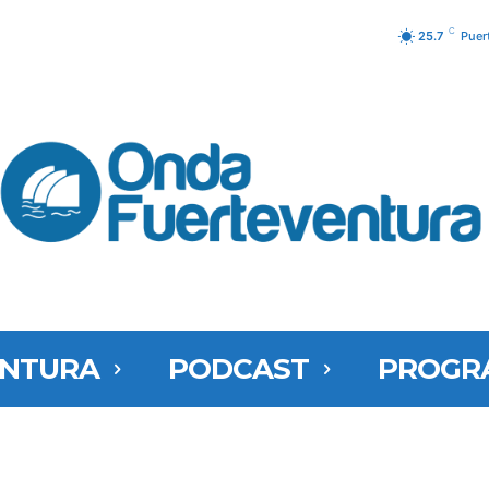
C
25.7
Puer
ENTURA
PODCAST
PROGR