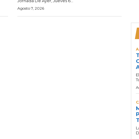
Jornada De Ayer, Jueves 6...
Agosto 7, 2026
A
T
C
A
E
T
A
C
M
P
T
L
D