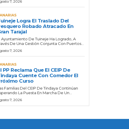
gosto 7, 2026
ANARIAS
uineje Logra El Traslado Del
esquero Robado Atracado En
ran Tarajal
l Ayuntamiento De Tuineje Ha Logrado, A
ravés De Una Gestión Conjunta Con Puertos...
gosto 7, 2026
ANARIAS
l PP Reclama Que El CEIP De
indaya Cuente Con Comedor El
róximo Curso
as Familias Del CEIP De Tindaya Continúan
sperando La Puesta En Marcha De Un...
gosto 7, 2026