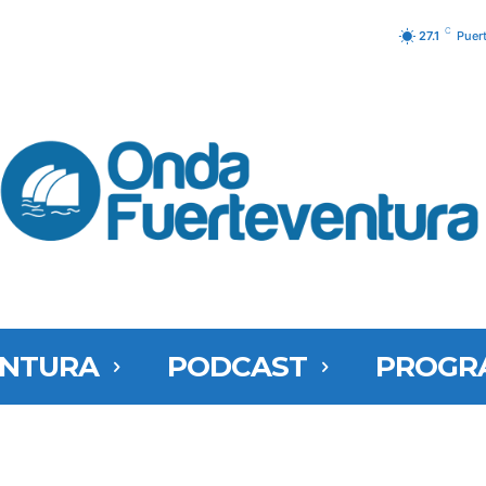
C
27.1
Puer
ENTURA
PODCAST
PROGR