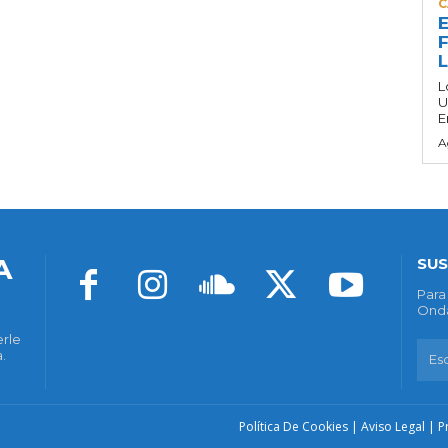
C
E
F
L
U
E
A
A
SUS
Para
Onda
erle
.
Política De Cookies
|
Aviso Legal
|
P