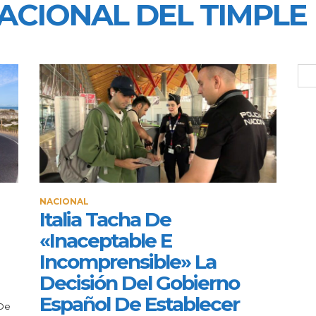
CIONAL DEL TIMPLE
NACIONAL
Italia Tacha De
«inaceptable E
Incomprensible» La
Decisión Del Gobierno
Español De Establecer
 De