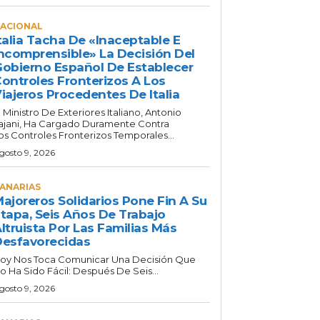
ACIONAL
talia Tacha De «inaceptable E
ncomprensible» La Decisión Del
obierno Español De Establecer
ontroles Fronterizos A Los
iajeros Procedentes De Italia
l Ministro De Exteriores Italiano, Antonio
ajani, Ha Cargado Duramente Contra
os Controles Fronterizos Temporales...
gosto 9, 2026
ANARIAS
ajoreros Solidarios Pone Fin A Su
tapa, Seis Años De Trabajo
ltruista Por Las Familias Más
esfavorecidas
oy Nos Toca Comunicar Una Decisión Que
o Ha Sido Fácil: Después De Seis...
gosto 9, 2026