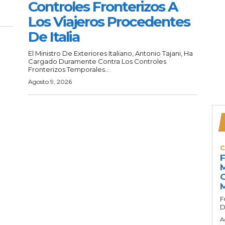
Controles Fronterizos A
Los Viajeros Procedentes
De Italia
El Ministro De Exteriores Italiano, Antonio Tajani, Ha
Cargado Duramente Contra Los Controles
Fronterizos Temporales...
Agosto 9, 2026
C
F
M
G
M
F
D
A