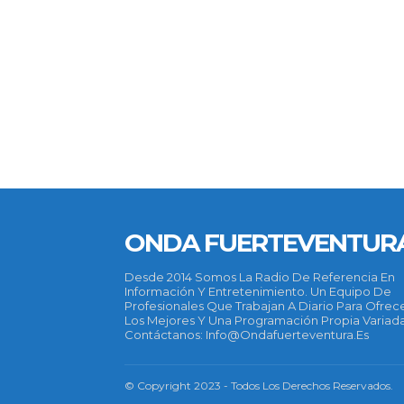
ONDA FUERTEVENTUR
Desde 2014 Somos La Radio De Referencia En
Información Y Entretenimiento. Un Equipo De
Profesionales Que Trabajan A Diario Para Ofrec
Los Mejores Y Una Programación Propia Variada
Contáctanos: Info@ondafuerteventura.es
© Copyright 2023 - Todos Los Derechos Reservados.