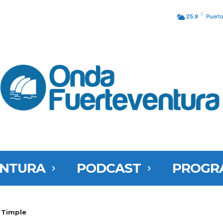
C
25.9
Puerto
ENTURA
PODCAST
PROGR
 Timple