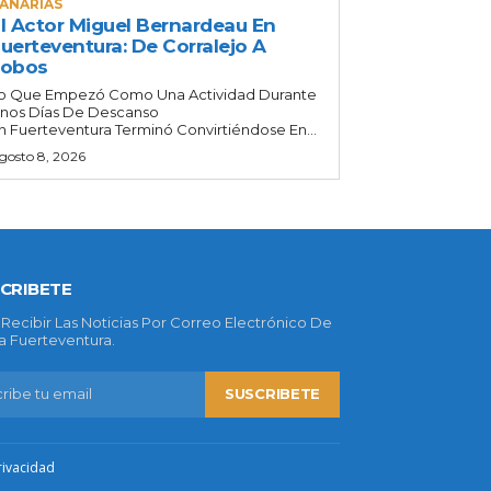
ANARIAS
l Actor Miguel Bernardeau En
uerteventura: De Corralejo A
Lobos
o Que Empezó Como Una Actividad Durante
nos Días De Descanso
n Fuerteventura Terminó Convirtiéndose En...
gosto 8, 2026
CRIBETE
 Recibir Las Noticias Por Correo Electrónico De
 Fuerteventura.
SUSCRIBETE
rivacidad