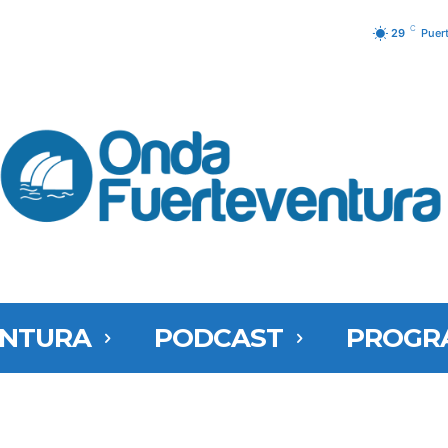
C
29
Puer
ENTURA
PODCAST
PROGR