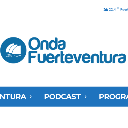
C
22.4
Puer
ENTURA
PODCAST
PROGR