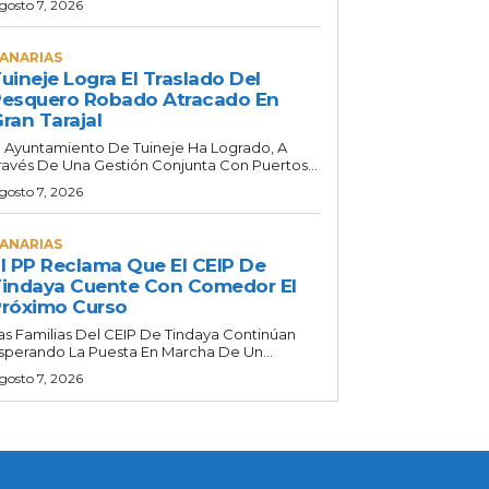
gosto 7, 2026
ANARIAS
uineje Logra El Traslado Del
esquero Robado Atracado En
ran Tarajal
l Ayuntamiento De Tuineje Ha Logrado, A
ravés De Una Gestión Conjunta Con Puertos...
gosto 7, 2026
ANARIAS
l PP Reclama Que El CEIP De
indaya Cuente Con Comedor El
róximo Curso
as Familias Del CEIP De Tindaya Continúan
sperando La Puesta En Marcha De Un...
gosto 7, 2026