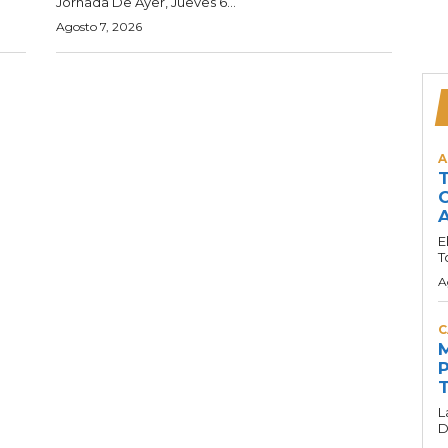
Jornada De Ayer, Jueves 6...
Agosto 7, 2026
A
T
C
A
E
T
A
C
M
P
T
L
D