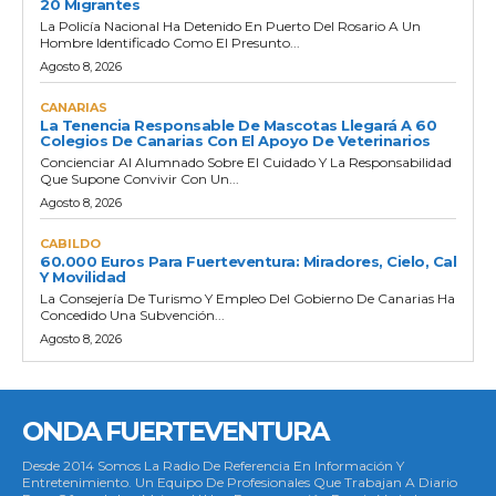
20 Migrantes
La Policía Nacional Ha Detenido En Puerto Del Rosario A Un
Hombre Identificado Como El Presunto...
Agosto 8, 2026
CANARIAS
La Tenencia Responsable De Mascotas Llegará A 60
Colegios De Canarias Con El Apoyo De Veterinarios
Concienciar Al Alumnado Sobre El Cuidado Y La Responsabilidad
Que Supone Convivir Con Un...
Agosto 8, 2026
CABILDO
60.000 Euros Para Fuerteventura: Miradores, Cielo, Cal
Y Movilidad
La Consejería De Turismo Y Empleo Del Gobierno De Canarias Ha
Concedido Una Subvención...
Agosto 8, 2026
ONDA FUERTEVENTURA
Desde 2014 Somos La Radio De Referencia En Información Y
Entretenimiento. Un Equipo De Profesionales Que Trabajan A Diario