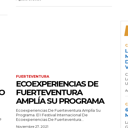
C
L
M
D
V
C
FUERTEVENTURA
L
ECOEXPERIENCIAS DE
U
O
FUERTEVENTURA
A
AMPLÍA SU PROGRAMA
C
6
Ecoexperiencias De Fuerteventura Amplía Su
M
Programa. El I Festival Internacional De
e
Ecoexperiencias De Fuerteventura...
L
Noviembre 27, 2021
G