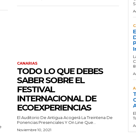
S
A
C
E
D
P
I
L
C
CANARIAS
8
TODO LO QUE DEBES
A
SABER SOBRE EL
FESTIVAL
A
T
INTERNACIONAL DE
C
ECOEXPERIENCIAS
A
E
El Auditorio De Antigua Acogerá La Treintena De
T
Ponencias Presenciales Y On Line Que...
A
e
Noviembre 10, 2021