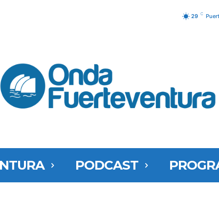
C
29
Puer
ENTURA
PODCAST
PROGR