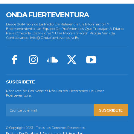
ONDA FUERTEVENTURA
Desde 2014 Somos La Radio De Referencia En Información Y
Entretenimiento. Un Equipo De Profesionales Que Trabajan A Diario
Para Ofrecerle Los Mejores Y Una Programación Propia Variada.
Contáctanos: Info@ondafuerteventura.es
SUSCRIBETE
Para Recibir Las Noticias Por Correo Electrónico De Onda
Fuerteventura.
SUSCRIBETE
© Copyright 2023 - Todos Los Derechos Reservados.
Política De Cookies
|
Aviso Legal
|
Privacidad