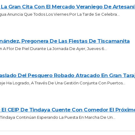
 La Gran Cita Con El Mercado Veraniego De Artesaní
gua Anuncia Que Todos Los Viernes Por La Tarde Se Celebra...
rnández, Pregonera De Las Fiestas De Tiscamanita
 A Flor De Piel Durante La Jornada De Ayer, Jueves 6...
raslado Del Pesquero Robado Atracado En Gran Taraj
eje Ha Logrado, A Través De Una Gestión Conjunta Con Puertos...
 El CEIP De Tindaya Cuente Con Comedor El Próxim
e Tindaya Continúan Esperando La Puesta En Marcha De Un...