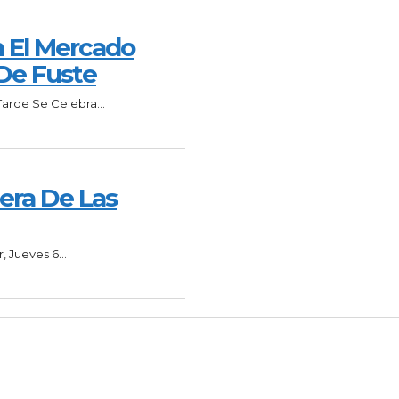
n El Mercado
 De Fuste
arde Se Celebra...
era De Las
 Jueves 6...
S