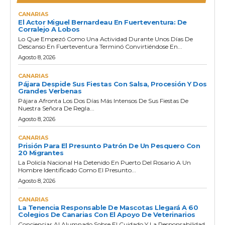
CANARIAS
El Actor Miguel Bernardeau En Fuerteventura: De
Corralejo A Lobos
Lo Que Empezó Como Una Actividad Durante Unos Días De
Descanso En Fuerteventura Terminó Convirtiéndose En...
Agosto 8, 2026
CANARIAS
Pájara Despide Sus Fiestas Con Salsa, Procesión Y Dos
Grandes Verbenas
Pájara Afronta Los Dos Días Más Intensos De Sus Fiestas De
Nuestra Señora De Regla...
Agosto 8, 2026
CANARIAS
Prisión Para El Presunto Patrón De Un Pesquero Con
20 Migrantes
La Policía Nacional Ha Detenido En Puerto Del Rosario A Un
Hombre Identificado Como El Presunto...
Agosto 8, 2026
CANARIAS
La Tenencia Responsable De Mascotas Llegará A 60
Colegios De Canarias Con El Apoyo De Veterinarios
Concienciar Al Alumnado Sobre El Cuidado Y La Responsabilidad