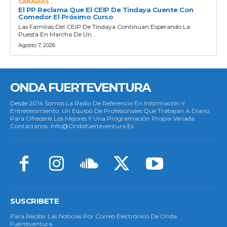
CANARIAS
El PP Reclama Que El CEIP De Tindaya Cuente Con
Comedor El Próximo Curso
Las Familias Del CEIP De Tindaya Continúan Esperando La
Puesta En Marcha De Un...
Agosto 7, 2026
ONDA FUERTEVENTURA
Desde 2014 Somos La Radio De Referencia En Información Y
Entretenimiento. Un Equipo De Profesionales Que Trabajan A Diario
Para Ofrecerle Los Mejores Y Una Programación Propia Variada.
Contáctanos: Info@ondafuerteventura.es
SUSCRIBETE
Para Recibir Las Noticias Por Correo Electrónico De Onda
Fuerteventura.