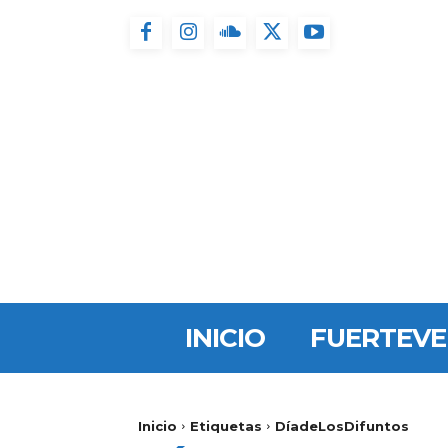
INICIO
FUERTEV
Inicio
Etiquetas
DíadeLosDifuntos