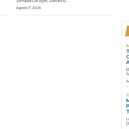
Jornada De Ayer, Jueves 6...
Agosto 7, 2026
A
T
C
A
E
T
A
C
M
P
T
L
D