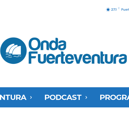
C
27.1
Puer
ENTURA
PODCAST
PROGR