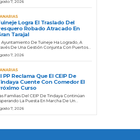
gosto 7, 2026
ANARIAS
uineje Logra El Traslado Del
esquero Robado Atracado En
ran Tarajal
l Ayuntamiento De Tuineje Ha Logrado, A
ravés De Una Gestión Conjunta Con Puertos...
gosto 7, 2026
ANARIAS
l PP Reclama Que El CEIP De
indaya Cuente Con Comedor El
róximo Curso
as Familias Del CEIP De Tindaya Continúan
sperando La Puesta En Marcha De Un...
gosto 7, 2026