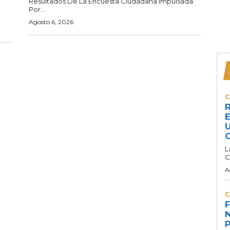
Resultados De La Encuesta Ciudadana Impulsada
Por...
Agosto 6, 2026
C
R
E
U
C
L
C
A
C
F
N
P