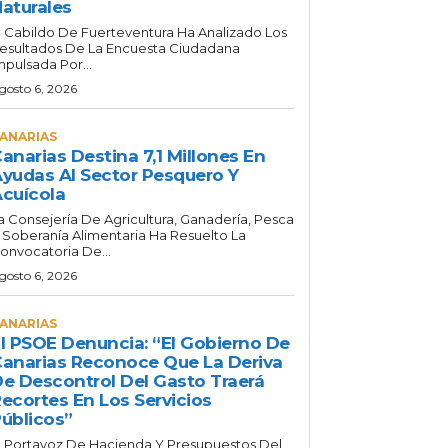
aturales
l Cabildo De Fuerteventura Ha Analizado Los
esultados De La Encuesta Ciudadana
mpulsada Por...
gosto 6, 2026
ANARIAS
anarias Destina 7,1 Millones En
yudas Al Sector Pesquero Y
cuícola
a Consejería De Agricultura, Ganadería, Pesca
 Soberanía Alimentaria Ha Resuelto La
onvocatoria De...
gosto 6, 2026
ANARIAS
l PSOE Denuncia: “El Gobierno De
anarias Reconoce Que La Deriva
e Descontrol Del Gasto Traerá
ecortes En Los Servicios
úblicos”
l Portavoz De Hacienda Y Presupuestos Del