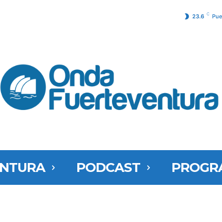
C
23.6
Pue
ENTURA
PODCAST
PROGR