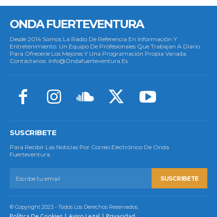
ONDA FUERTEVENTURA
Desde 2014 Somos La Radio De Referencia En Información Y
Entretenimiento. Un Equipo De Profesionales Que Trabajan A Diario
Para Ofrecerle Los Mejores Y Una Programación Propia Variada.
Contáctanos: Info@ondafuerteventura.es
SUSCRIBETE
Para Recibir Las Noticias Por Correo Electrónico De Onda
Fuerteventura.
SUSCRIBETE
© Copyright 2023 - Todos Los Derechos Reservados.
Política De Cookies
|
Aviso Legal
|
Privacidad