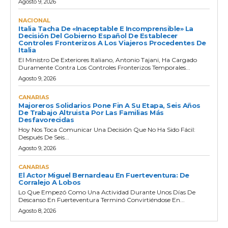
Agosto 9, 2026
NACIONAL
Italia Tacha De «inaceptable E Incomprensible» La
Decisión Del Gobierno Español De Establecer
Controles Fronterizos A Los Viajeros Procedentes De
Italia
El Ministro De Exteriores Italiano, Antonio Tajani, Ha Cargado
Duramente Contra Los Controles Fronterizos Temporales...
Agosto 9, 2026
CANARIAS
Majoreros Solidarios Pone Fin A Su Etapa, Seis Años
De Trabajo Altruista Por Las Familias Más
Desfavorecidas
Hoy Nos Toca Comunicar Una Decisión Que No Ha Sido Fácil:
Después De Seis...
Agosto 9, 2026
CANARIAS
El Actor Miguel Bernardeau En Fuerteventura: De
Corralejo A Lobos
Lo Que Empezó Como Una Actividad Durante Unos Días De
Descanso En Fuerteventura Terminó Convirtiéndose En...
Agosto 8, 2026