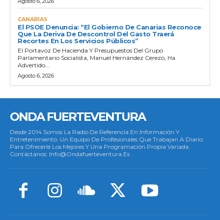
Agosto 6, 2026
CANARIAS
El PSOE Denuncia: “El Gobierno De Canarias Reconoce
Que La Deriva De Descontrol Del Gasto Traerá
Recortes En Los Servicios Públicos”
El Portavoz De Hacienda Y Presupuestos Del Grupo
Parlamentario Socialista, Manuel Hernández Cerezo, Ha
Advertido...
Agosto 6, 2026
ONDA FUERTEVENTURA
Desde 2014 Somos La Radio De Referencia En Información Y
Entretenimiento. Un Equipo De Profesionales Que Trabajan A Diario
Para Ofrecerle Los Mejores Y Una Programación Propia Variada.
Contáctanos: Info@ondafuerteventura.es