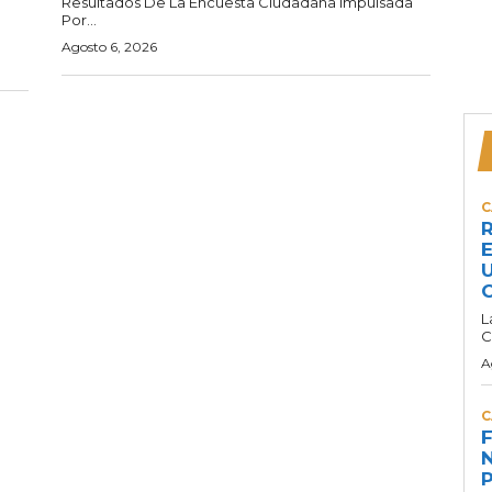
Resultados De La Encuesta Ciudadana Impulsada
Por...
Agosto 6, 2026
C
R
E
U
C
L
C
A
C
F
N
P