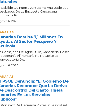
aturales
l Cabildo De Fuerteventura Ha Analizado Los
esultados De La Encuesta Ciudadana
mpulsada Por...
gosto 6, 2026
ANARIAS
anarias Destina 7,1 Millones En
yudas Al Sector Pesquero Y
cuícola
a Consejería De Agricultura, Ganadería, Pesca
 Soberanía Alimentaria Ha Resuelto La
onvocatoria De...
gosto 6, 2026
ANARIAS
l PSOE Denuncia: “El Gobierno De
anarias Reconoce Que La Deriva
e Descontrol Del Gasto Traerá
ecortes En Los Servicios
úblicos”
l Portavoz De Hacienda Y Presupuestos Del