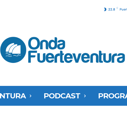
C
22.8
Puer
ENTURA
PODCAST
PROGR