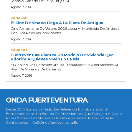
Servicio Canario De La Salud (SCS)...
Agosto 7, 2026
CANARIAS
El Cine De Verano Llega A La Plaza De Antigua
Cine Ambulante De Verano 2026 Llega Al Municipio De Antigua
Con Dos Películas Inolvidables....
Agosto 7, 2026
CABILDO
Fuerteventura Plantea Un Modelo De Vivienda Que
Priorice A Quienes Viven En La Isla
El Cabildo De Fuerteventura Ha Trasladado Sus Aportaciones Al
Plan De Vivienda De Canarias...
Agosto 7, 2026
ONDA FUERTEVENTURA
Desde 2014 Somos La Radio De Referencia En Información Y
Entretenimiento. Un Equipo De Profesionales Que Trabajan A Diario
Para Ofrecerle Los Mejores Y Una Programación Propia Variada.
Contáctanos: Info@ondafuerteventura.es