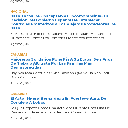
Agosto 9, 2026
NACIONAL
Italia Tacha De «inaceptable E Incomprensible» La
Decisión Del Gobierno Español De Establecer
Controles Fronterizos A Los Viajeros Procedentes De
Italia
El Ministro De Exteriores Italiano, Antonio Tajani, Ha Cargado
Duramente Contra Los Controles Fronterizos Temporales...
Agosto 9, 2026
CANARIAS
Majoreros Solidarios Pone Fin A Su Etapa, Seis Años
De Trabajo Altruista Por Las Familias Más
Desfavorecidas
Hoy Nos Toca Comunicar Una Decisión Que No Ha Sido Fácil:
Después De Seis...
Agosto 9, 2026
CANARIAS
El Actor Miguel Bernardeau En Fuerteventura: De
Corralejo A Lobos
Lo Que Empezó Como Una Actividad Durante Unos Días De
Descanso En Fuerteventura Terminó Convirtiéndose En...
Agosto 8, 2026