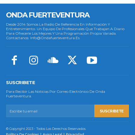
ONDA FUERTEVENTURA
Desde 2014 Somos La Radio De Referencia En Información Y
Entretenimiento. Un Equipo De Profesionales Que Trabajan A Diario
Para Ofrecerle Los Mejores Y Una Programación Propia Variada.
Contáctanos: Info@ondafuerteventura.es
SUSCRIBETE
Para Recibir Las Noticias Por Correo Electrónico De Onda
Fuerteventura.
SUSCRIBETE
© Copyright 2023 - Todos Los Derechos Reservados.
Política De Cookies
|
Aviso Legal
|
Privacidad