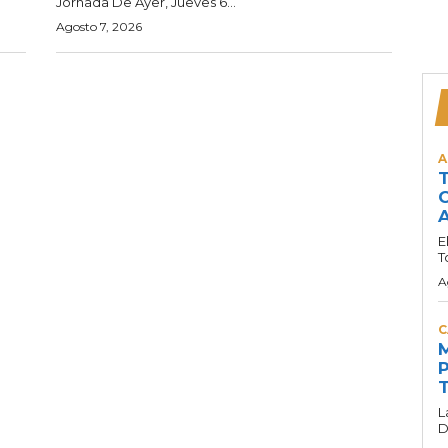
Jornada De Ayer, Jueves 6...
Agosto 7, 2026
A
T
C
A
E
T
A
C
M
P
T
L
D