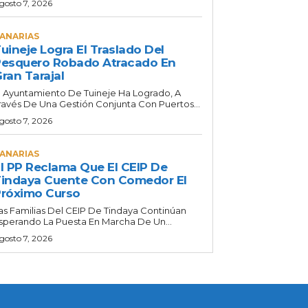
gosto 7, 2026
ANARIAS
uineje Logra El Traslado Del
esquero Robado Atracado En
ran Tarajal
l Ayuntamiento De Tuineje Ha Logrado, A
ravés De Una Gestión Conjunta Con Puertos...
gosto 7, 2026
ANARIAS
l PP Reclama Que El CEIP De
indaya Cuente Con Comedor El
róximo Curso
as Familias Del CEIP De Tindaya Continúan
sperando La Puesta En Marcha De Un...
gosto 7, 2026