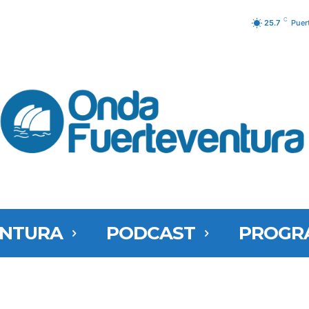
C
25.7
Puer
ENTURA
PODCAST
PROGR