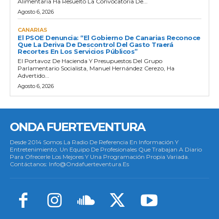
Alimentaria Ha Resuelto La Convocatoria De...
Agosto 6, 2026
CANARIAS
El PSOE Denuncia: “El Gobierno De Canarias Reconoce
Que La Deriva De Descontrol Del Gasto Traerá
Recortes En Los Servicios Públicos”
El Portavoz De Hacienda Y Presupuestos Del Grupo
Parlamentario Socialista, Manuel Hernández Cerezo, Ha
Advertido...
Agosto 6, 2026
ONDA FUERTEVENTURA
Desde 2014 Somos La Radio De Referencia En Información Y
Entretenimiento. Un Equipo De Profesionales Que Trabajan A Diario
Para Ofrecerle Los Mejores Y Una Programación Propia Variada.
Contáctanos: Info@ondafuerteventura.es