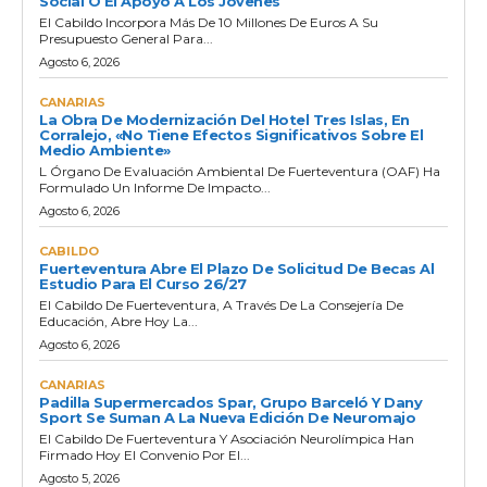
Social O El Apoyo A Los Jóvenes
El Cabildo Incorpora Más De 10 Millones De Euros A Su
Presupuesto General Para...
Agosto 6, 2026
CANARIAS
La Obra De Modernización Del Hotel Tres Islas, En
Corralejo, «no Tiene Efectos Significativos Sobre El
Medio Ambiente»
L Órgano De Evaluación Ambiental De Fuerteventura (OAF) Ha
Formulado Un Informe De Impacto...
Agosto 6, 2026
CABILDO
Fuerteventura Abre El Plazo De Solicitud De Becas Al
Estudio Para El Curso 26/27
El Cabildo De Fuerteventura, A Través De La Consejería De
Educación, Abre Hoy La...
Agosto 6, 2026
CANARIAS
Padilla Supermercados Spar, Grupo Barceló Y Dany
Sport Se Suman A La Nueva Edición De Neuromajo
El Cabildo De Fuerteventura Y Asociación Neurolímpica Han
Firmado Hoy El Convenio Por El...
Agosto 5, 2026