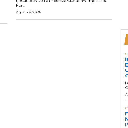
Resultados De La Encuesta Ciudadana Impulsada
Por...
Agosto 6, 2026
C
R
E
U
C
L
C
A
C
F
N
P