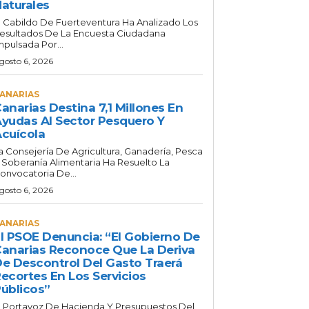
aturales
l Cabildo De Fuerteventura Ha Analizado Los
esultados De La Encuesta Ciudadana
mpulsada Por...
gosto 6, 2026
ANARIAS
anarias Destina 7,1 Millones En
yudas Al Sector Pesquero Y
cuícola
a Consejería De Agricultura, Ganadería, Pesca
 Soberanía Alimentaria Ha Resuelto La
onvocatoria De...
gosto 6, 2026
ANARIAS
l PSOE Denuncia: “El Gobierno De
anarias Reconoce Que La Deriva
e Descontrol Del Gasto Traerá
ecortes En Los Servicios
úblicos”
l Portavoz De Hacienda Y Presupuestos Del