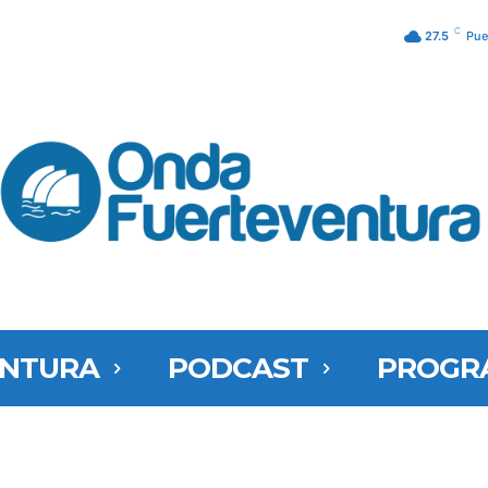
C
27.5
Pue
ENTURA
PODCAST
PROGR