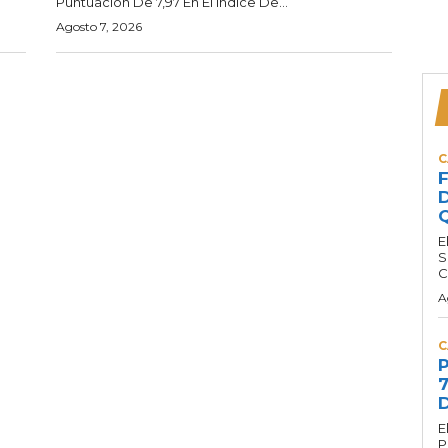
Puntuación De 7,97 En El Índice De...
Agosto 7, 2026
C
F
D
Q
E
S
C
A
C
P
7
D
E
P