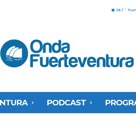
C
28.7
Puer
ENTURA
PODCAST
PROGR