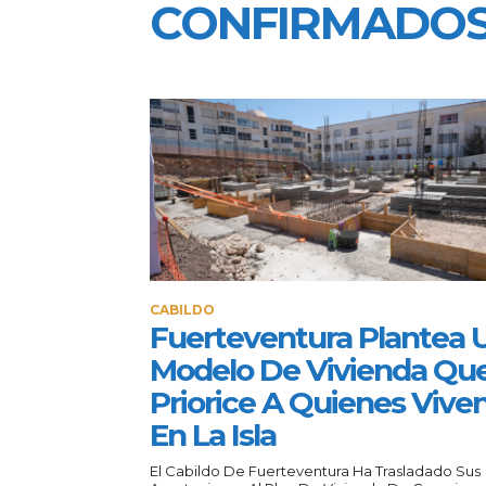
CONFIRMADO
CABILDO
Fuerteventura Plantea 
Modelo De Vivienda Qu
Priorice A Quienes Vive
En La Isla
El Cabildo De Fuerteventura Ha Trasladado Sus