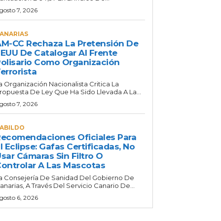
gosto 7, 2026
ANARIAS
M-CC Rechaza La Pretensión De
EUU De Catalogar Al Frente
olisario Como Organización
errorista
a Organización Nacionalista Critica La
ropuesta De Ley Que Ha Sido Llevada A La...
gosto 7, 2026
ABILDO
ecomendaciones Oficiales Para
l Eclipse: Gafas Certificadas, No
sar Cámaras Sin Filtro O
ontrolar A Las Mascotas
a Consejería De Sanidad Del Gobierno De
anarias, A Través Del Servicio Canario De...
gosto 6, 2026