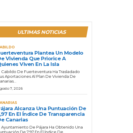
ULTIMAS NOTICIAS
ABILDO
uerteventura Plantea Un Modelo
e Vivienda Que Priorice A
uienes Viven En La Isla
l Cabildo De Fuerteventura Ha Trasladado
us Aportaciones Al Plan De Vivienda De
anarias...
gosto 7, 2026
ANARIAS
ájara Alcanza Una Puntuación De
,97 En El Índice De Transparencia
e Canarias
l Ayuntamiento De Pájara Ha Obtenido Una
untuación De 7,97 En El Índice De...