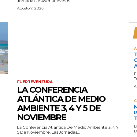
Jornada De Ayer, Jueves 6...
Agosto 7, 2026
A
T
C
A
E
T
FUERTEVENTURA
A
LA CONFERENCIA
ATLÁNTICA DE MEDIO
C
AMBIENTE 3, 4 Y 5 DE
M
P
NOVIEMBRE
T
L
La Conferencia Atlántica De Medio Ambiente 3, 4 Y
D
5 De Noviembre. Las Jornadas...