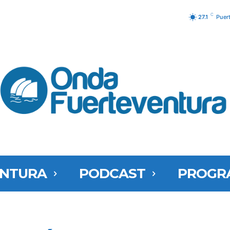
C
27.1
Puer
ENTURA
PODCAST
PROGR