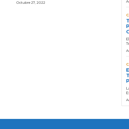
A
Octubre 27, 2022
o
C
T
P
G
E
T
A
C
E
T
P
L
E
A