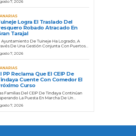
gosto 7, 2026
ANARIAS
uineje Logra El Traslado Del
esquero Robado Atracado En
ran Tarajal
l Ayuntamiento De Tuineje Ha Logrado, A
ravés De Una Gestión Conjunta Con Puertos...
gosto 7, 2026
ANARIAS
l PP Reclama Que El CEIP De
indaya Cuente Con Comedor El
róximo Curso
as Familias Del CEIP De Tindaya Continúan
sperando La Puesta En Marcha De Un...
gosto 7, 2026