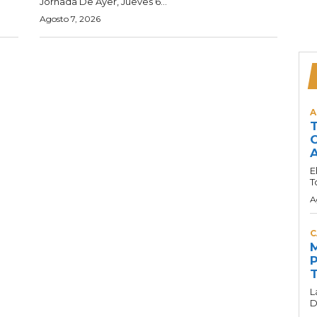
Jornada De Ayer, Jueves 6...
Agosto 7, 2026
A
T
C
A
E
T
A
C
M
P
T
L
D