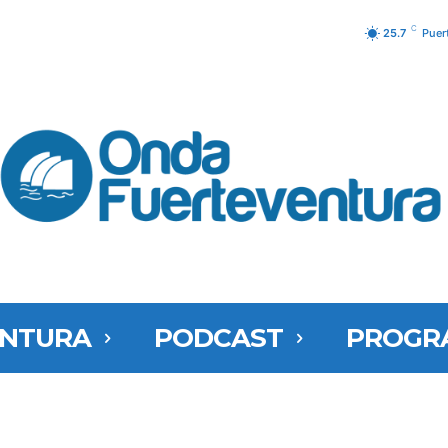
C
25.7
Puer
ENTURA
PODCAST
PROGR