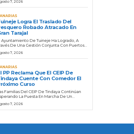
gosto 7, 2026
ANARIAS
uineje Logra El Traslado Del
esquero Robado Atracado En
ran Tarajal
l Ayuntamiento De Tuineje Ha Logrado, A
ravés De Una Gestión Conjunta Con Puertos...
gosto 7, 2026
ANARIAS
l PP Reclama Que El CEIP De
indaya Cuente Con Comedor El
róximo Curso
as Familias Del CEIP De Tindaya Continúan
sperando La Puesta En Marcha De Un...
gosto 7, 2026