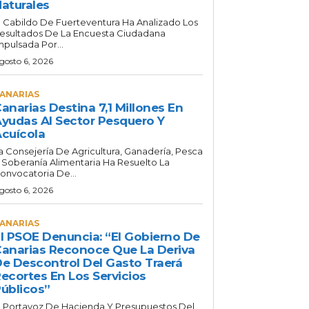
aturales
l Cabildo De Fuerteventura Ha Analizado Los
esultados De La Encuesta Ciudadana
mpulsada Por...
gosto 6, 2026
ANARIAS
anarias Destina 7,1 Millones En
yudas Al Sector Pesquero Y
cuícola
a Consejería De Agricultura, Ganadería, Pesca
 Soberanía Alimentaria Ha Resuelto La
onvocatoria De...
gosto 6, 2026
ANARIAS
l PSOE Denuncia: “El Gobierno De
anarias Reconoce Que La Deriva
e Descontrol Del Gasto Traerá
ecortes En Los Servicios
úblicos”
l Portavoz De Hacienda Y Presupuestos Del