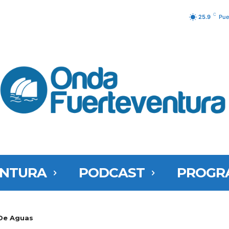
C
25.9
Pue
ENTURA
PODCAST
PROGR
De Aguas