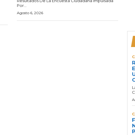
Resultados De La Encuesta Ciudadana Impulsada
Por...
Agosto 6, 2026
C
R
E
U
C
L
C
A
C
F
N
P