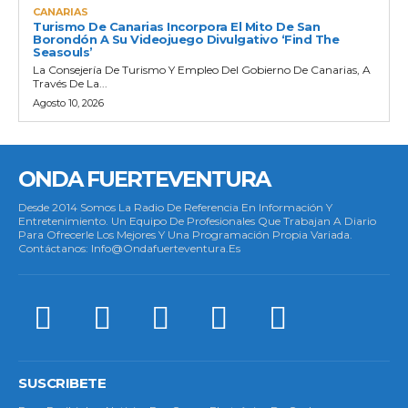
CANARIAS
Turismo De Canarias Incorpora El Mito De San
Borondón A Su Videojuego Divulgativo ‘Find The
Seasouls’
La Consejería De Turismo Y Empleo Del Gobierno De Canarias, A
Través De La...
Agosto 10, 2026
ONDA FUERTEVENTURA
Desde 2014 Somos La Radio De Referencia En Información Y
Entretenimiento. Un Equipo De Profesionales Que Trabajan A Diario
Para Ofrecerle Los Mejores Y Una Programación Propia Variada.
Contáctanos: Info@ondafuerteventura.es
SUSCRIBETE