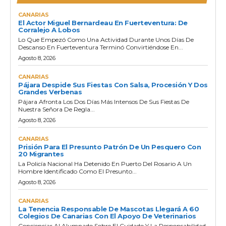
CANARIAS
El Actor Miguel Bernardeau En Fuerteventura: De
Corralejo A Lobos
Lo Que Empezó Como Una Actividad Durante Unos Días De
Descanso En Fuerteventura Terminó Convirtiéndose En...
Agosto 8, 2026
CANARIAS
Pájara Despide Sus Fiestas Con Salsa, Procesión Y Dos
Grandes Verbenas
Pájara Afronta Los Dos Días Más Intensos De Sus Fiestas De
Nuestra Señora De Regla...
Agosto 8, 2026
CANARIAS
Prisión Para El Presunto Patrón De Un Pesquero Con
20 Migrantes
La Policía Nacional Ha Detenido En Puerto Del Rosario A Un
Hombre Identificado Como El Presunto...
Agosto 8, 2026
CANARIAS
La Tenencia Responsable De Mascotas Llegará A 60
Colegios De Canarias Con El Apoyo De Veterinarios
Concienciar Al Alumnado Sobre El Cuidado Y La Responsabilidad