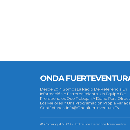
ONDA FUERTEVENTUR
Desde 2014 Somos La Radio De Referencia En
Información Y Entretenimiento. Un Equipo De
Profesionales Que Trabajan A Diario Para Ofrec
Los Mejores Y Una Programación Propia Variada
Contáctanos: Info@ondafuerteventura.es
© Copyright 2023 - Todos Los Derechos Reservados.