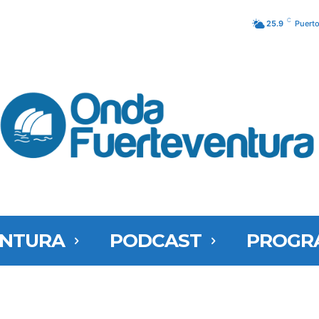
C
25.9
Puerto
ENTURA
PODCAST
PROGR