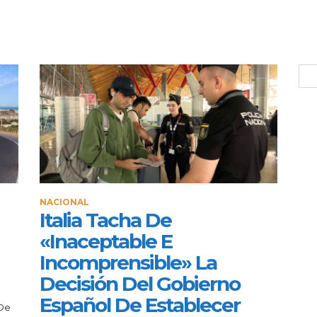
NACIONAL
Italia Tacha De
«inaceptable E
Incomprensible» La
Decisión Del Gobierno
Español De Establecer
 De