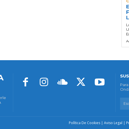
C
E
F
L
U
E
A
A
SUS
Para
Onda
erle
.
Política De Cookies
|
Aviso Legal
|
P