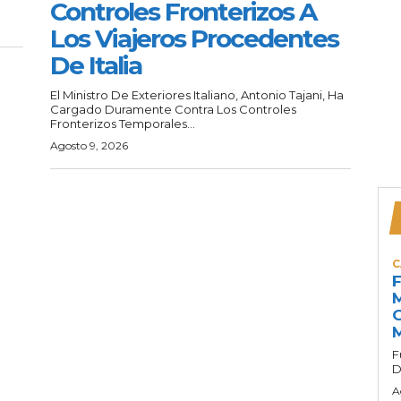
Controles Fronterizos A
Los Viajeros Procedentes
De Italia
El Ministro De Exteriores Italiano, Antonio Tajani, Ha
Cargado Duramente Contra Los Controles
Fronterizos Temporales...
Agosto 9, 2026
C
F
M
G
M
F
D
A