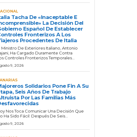
ACIONAL
talia Tacha De «inaceptable E
ncomprensible» La Decisión Del
obierno Español De Establecer
ontroles Fronterizos A Los
iajeros Procedentes De Italia
l Ministro De Exteriores Italiano, Antonio
ajani, Ha Cargado Duramente Contra
os Controles Fronterizos Temporales...
gosto 9, 2026
ANARIAS
ajoreros Solidarios Pone Fin A Su
tapa, Seis Años De Trabajo
ltruista Por Las Familias Más
esfavorecidas
oy Nos Toca Comunicar Una Decisión Que
o Ha Sido Fácil: Después De Seis...
gosto 9, 2026