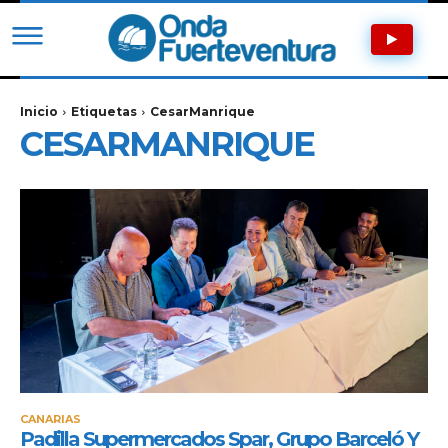
Inicio
Etiquetas
CesarManrique
CESARMANRIQUE
CANARIAS
Padilla Supermercados Spar, Grupo Barceló Y