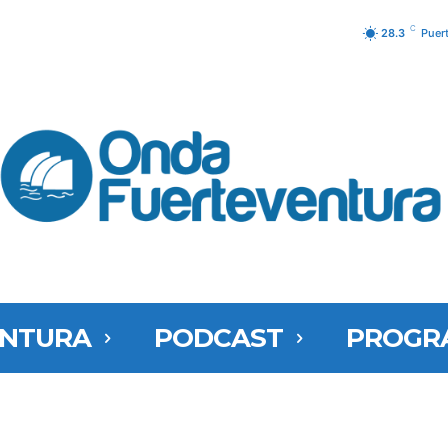
C
28.3
Puer
ENTURA
PODCAST
PROGR