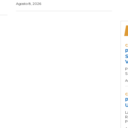
Agosto 8, 2026
C
P
S
P
S
A
C
P
U
L
R
P