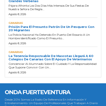
Grandes Verbenas
Pájara Afronta Los Dos Días Más Intensos De Sus Fiestas De
Nuestra Señora De Regla...
Agosto 8, 2026
CANARIAS
Prisión Para El Presunto Patrón De Un Pesquero Con
20 Migrantes
La Policía Nacional Ha Detenido En Puerto Del Rosario A Un
Hombre Identificado Como El Presunto...
Agosto 8, 2026
CANARIAS
La Tenencia Responsable De Mascotas Llegará A 60
Colegios De Canarias Con El Apoyo De Veterinarios
Concienciar Al Alumnado Sobre El Cuidado Y La Responsabilidad
Que Supone Convivir Con Un...
Agosto 8, 2026
ONDA FUERTEVENTURA
Desde 2014 Somos La Radio De Referencia En Información Y
Entretenimiento. Un Equipo De Profesionales Que Trabajan A Diario