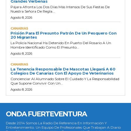
Grandes Verbenas
Pájara Afronta Los Dos Días Más Intensos De Sus Fiestas De
Nuestra Señora De Regla...
Agosto 8, 2026
CANARIAS
Prisión Para El Presunto Patrón De Un Pesquero Con
20 Migrantes
La Policía Nacional Ha Detenido En Puerto Del Rosario A Un
Hombre Identificado Como El Presunto...
Agosto 8, 2026
CANARIAS
La Tenencia Responsable De Mascotas Llegará A 60
Colegios De Canarias Con El Apoyo De Veterinarios
Concienciar Al Alumnado Sobre El Cuidado Y La Responsabilidad
Que Supone Convivir Con Un...
Agosto 8, 2026
ONDA FUERTEVENTURA
Desde 2014 Somos La Radio De Referencia En Información Y
Entretenimiento. Un Equipo De Profesionales Que Trabajan A Diario