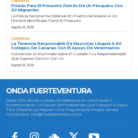
CANARIAS
Prisión Para El Presunto Patrón De Un Pesquero Con
20 Migrantes
La Policía Nacional Ha Detenido En Puerto Del Rosario A Un
Hombre Identificado Como El Presunto...
Agosto 8, 2026
CANARIAS
La Tenencia Responsable De Mascotas Llegará A 60
Colegios De Canarias Con El Apoyo De Veterinarios
Concienciar Al Alumnado Sobre El Cuidado Y La Responsabilidad
Que Supone Convivir Con Un...
Agosto 8, 2026
ONDA FUERTEVENTURA
Desde 2014 Somos La Radio De Referencia En Información Y
Entretenimiento. Un Equipo De Profesionales Que Trabajan A Diario
Para Ofrecerle Los Mejores Y Una Programación Propia Variada.
Contáctanos: Info@ondafuerteventura.es