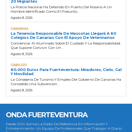
20 Migrantes
La Policía Nacional Ha Detenido En Puerto Del Rosario A Un
Hombre Identificado Como El Presunto...
Agosto 8, 2026
CANARIAS
La Tenencia Responsable De Mascotas Llegará A 60
Colegios De Canarias Con El Apoyo De Veterinarios
Concienciar Al Alumnado Sobre El Cuidado Y La Responsabilidad
Que Supone Convivir Con Un...
Agosto 8, 2026
CABILDO
60.000 Euros Para Fuerteventura: Miradores, Cielo, Cal
Y Movilidad
La Consejería De Turismo Y Empleo Del Gobierno De Canarias Ha
Concedido Una Subvención...
Agosto 8, 2026
ONDA FUERTEVENTURA
Desde 2014 Somos La Radio De Referencia En Información Y
Entretenimiento. Un Equipo De Profesionales Que Trabajan A Diario