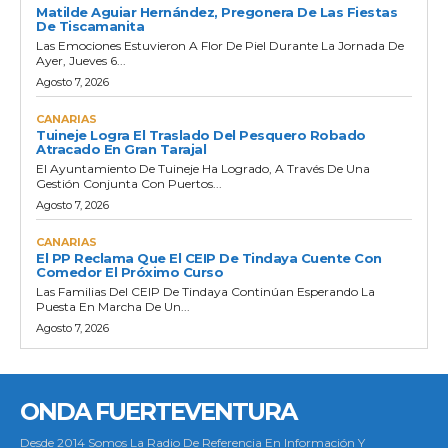
Matilde Aguiar Hernández, Pregonera De Las Fiestas
De Tiscamanita
Las Emociones Estuvieron A Flor De Piel Durante La Jornada De
Ayer, Jueves 6...
Agosto 7, 2026
CANARIAS
Tuineje Logra El Traslado Del Pesquero Robado
Atracado En Gran Tarajal
El Ayuntamiento De Tuineje Ha Logrado, A Través De Una
Gestión Conjunta Con Puertos...
Agosto 7, 2026
CANARIAS
El PP Reclama Que El CEIP De Tindaya Cuente Con
Comedor El Próximo Curso
Las Familias Del CEIP De Tindaya Continúan Esperando La
Puesta En Marcha De Un...
Agosto 7, 2026
ONDA FUERTEVENTURA
Desde 2014 Somos La Radio De Referencia En Información Y