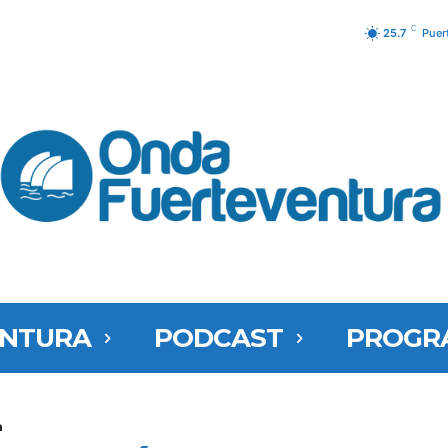
C
25.7
Puer
ENTURA
PODCAST
PROGR
a