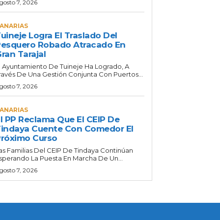
gosto 7, 2026
ANARIAS
uineje Logra El Traslado Del
esquero Robado Atracado En
ran Tarajal
l Ayuntamiento De Tuineje Ha Logrado, A
ravés De Una Gestión Conjunta Con Puertos...
gosto 7, 2026
ANARIAS
l PP Reclama Que El CEIP De
indaya Cuente Con Comedor El
róximo Curso
as Familias Del CEIP De Tindaya Continúan
sperando La Puesta En Marcha De Un...
gosto 7, 2026