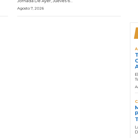
Jornada De Ayer, Jueves 6...
Agosto 7, 2026
A
T
C
A
E
T
A
C
M
P
T
L
D