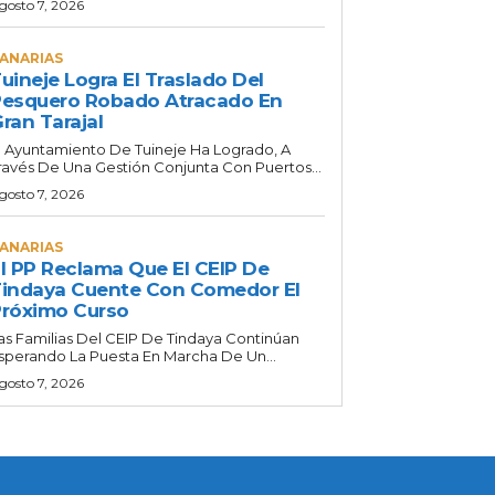
gosto 7, 2026
ANARIAS
uineje Logra El Traslado Del
esquero Robado Atracado En
ran Tarajal
l Ayuntamiento De Tuineje Ha Logrado, A
ravés De Una Gestión Conjunta Con Puertos...
gosto 7, 2026
ANARIAS
l PP Reclama Que El CEIP De
indaya Cuente Con Comedor El
róximo Curso
as Familias Del CEIP De Tindaya Continúan
sperando La Puesta En Marcha De Un...
gosto 7, 2026