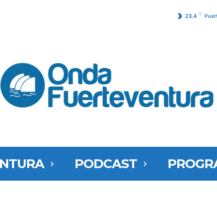
C
23.4
Puer
ENTURA
PODCAST
PROGR