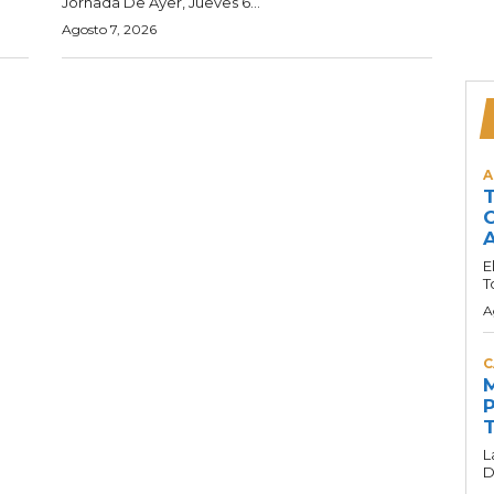
Jornada De Ayer, Jueves 6...
Agosto 7, 2026
A
T
C
A
E
T
A
C
M
P
T
L
D