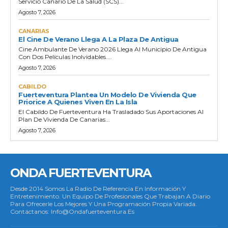
Servicio Canario De La Salud (SCS)...
Agosto 7, 2026
CANARIAS
El Cine De Verano Llega A La Plaza De Antigua
Cine Ambulante De Verano 2026 Llega Al Municipio De Antigua
Con Dos Películas Inolvidables....
Agosto 7, 2026
CABILDO
Fuerteventura Plantea Un Modelo De Vivienda Que
Priorice A Quienes Viven En La Isla
El Cabildo De Fuerteventura Ha Trasladado Sus Aportaciones Al
Plan De Vivienda De Canarias...
Agosto 7, 2026
ONDA FUERTEVENTURA
Desde 2014 Somos La Radio De Referencia En Información Y
Entretenimiento. Un Equipo De Profesionales Que Trabajan A Diario
Para Ofrecerle Los Mejores Y Una Programación Propia Variada.
Contáctanos: Info@ondafuerteventura.es