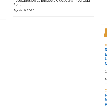
Resultados De La Encuesta Ciudadana Impulsada
Por...
Agosto 6, 2026
C
R
E
U
C
L
C
A
C
F
N
P