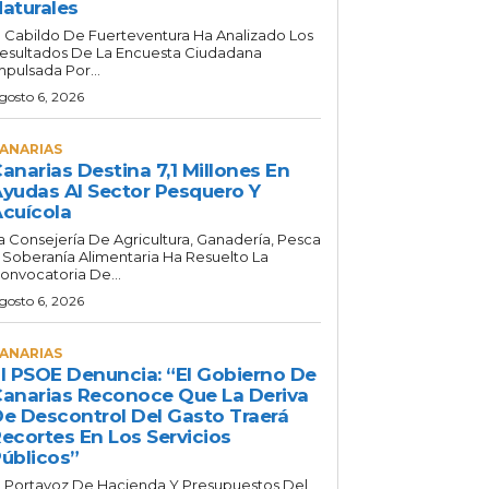
aturales
l Cabildo De Fuerteventura Ha Analizado Los
esultados De La Encuesta Ciudadana
mpulsada Por...
gosto 6, 2026
ANARIAS
anarias Destina 7,1 Millones En
yudas Al Sector Pesquero Y
cuícola
a Consejería De Agricultura, Ganadería, Pesca
 Soberanía Alimentaria Ha Resuelto La
onvocatoria De...
gosto 6, 2026
ANARIAS
l PSOE Denuncia: “El Gobierno De
anarias Reconoce Que La Deriva
e Descontrol Del Gasto Traerá
ecortes En Los Servicios
úblicos”
l Portavoz De Hacienda Y Presupuestos Del