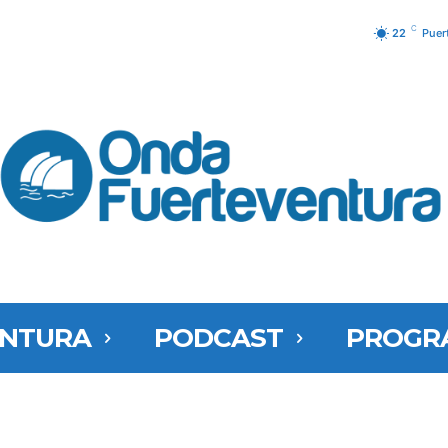
C
22
Puer
ENTURA
PODCAST
PROGR